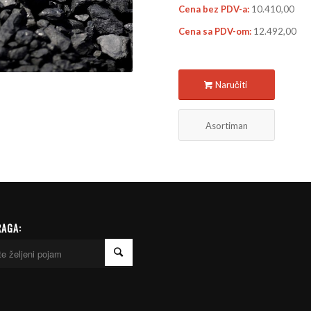
Cena bez PDV-a:
10.410,00
Cena sa PDV-om:
12.492,00
Naručiti
Asortiman
RAGA: