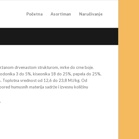
Početna
Asortiman
Naručivanje
 održanom drvenastom strukturom, mrke do crne boje.
 vodonika 3 do 5%, kiseonika 18 do 25%, pepela do 25%,
4%. Toplotna vrednost od 12,6 do 23,8 MJ/kg. Od
 pored humusnih materija sadrže i izvesnu količinu
”