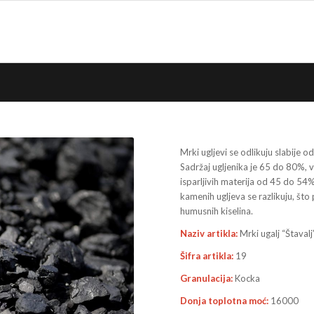
Mrki ugljevi se odlikuju slabije
Sadržaj ugljenika je 65 do 80%,
isparljivih materija od 45 do 5
kamenih ugljeva se razlikuju, što
humusnih kiselina.
Naziv artikla:
Mrki ugalj “Štavalj
Šifra artikla:
19
Granulacija:
Kocka
Donja toplotna moć:
16000