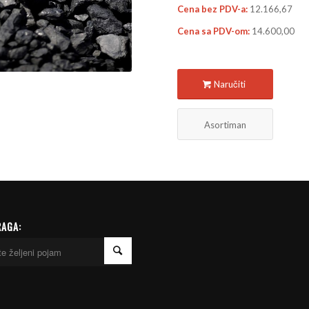
Cena bez PDV-a:
12.166,67
Cena sa PDV-om:
14.600,00
Naručiti
Asortiman
RAGA: