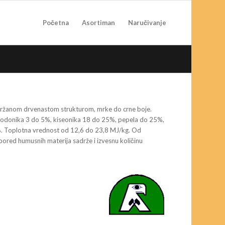
Početna
Asortiman
Naručivanje
 održanom drvenastom strukturom, mrke do crne boje.
 vodonika 3 do 5%, kiseonika 18 do 25%, pepela do 25%,
4%. Toplotna vrednost od 12,6 do 23,8 MJ/kg. Od
 pored humusnih materija sadrže i izvesnu količinu