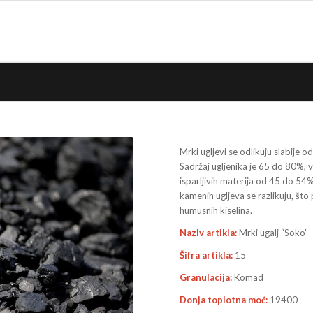
Mrki ugljevi se odlikuju slabije
Sadržaj ugljenika je 65 do 80%,
isparljivih materija od 45 do 5
kamenih ugljeva se razlikuju, što
humusnih kiselina.
Naziv artikla:
Mrki ugalj “Soko”
Šifra artikla:
15
Granulacija:
Komad
Donja toplotna moć:
19400